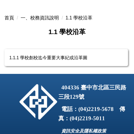
跳
到
首頁
一、校務資訊說明
1.1 學校沿革
主
要
1.1 學校沿革
內
容
區
1.1.1 學校創校迄今重要大事紀或沿革圖
404336
臺中市北區三民路
三段
129
號
電話：
(04)2219-5678
傳
真：
(04)2219-5011
資訊安全及隱私權政策